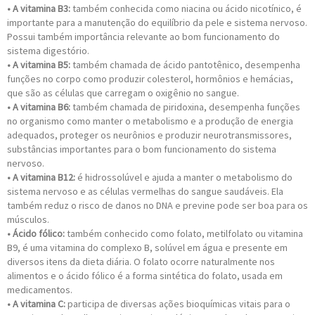
• A vitamina B3:
também conhecida como niacina ou ácido nicotínico, é
importante para a manutenção do equilíbrio da pele e sistema nervoso.
Possui também importância relevante ao bom funcionamento do
sistema digestório.
• A vitamina B5:
também chamada de ácido pantotênico, desempenha
funções no corpo como produzir colesterol, hormônios e hemácias,
que são as células que carregam o oxigênio no sangue.
• A vitamina B6:
também chamada de piridoxina, desempenha funções
no organismo como manter o metabolismo e a produção de energia
adequados, proteger os neurônios e produzir neurotransmissores,
substâncias importantes para o bom funcionamento do sistema
nervoso.
• A vitamina B12:
é hidrossolúvel e ajuda a manter o metabolismo do
sistema nervoso e as células vermelhas do sangue saudáveis. Ela
também reduz o risco de danos no DNA e previne pode ser boa para os
músculos.
• Ácido fólico:
também conhecido como folato, metilfolato ou vitamina
B9, é uma vitamina do complexo B, solúvel em água e presente em
diversos itens da dieta diária. O folato ocorre naturalmente nos
alimentos e o ácido fólico é a forma sintética do folato, usada em
medicamentos.
• A vitamina C:
participa de diversas ações bioquímicas vitais para o