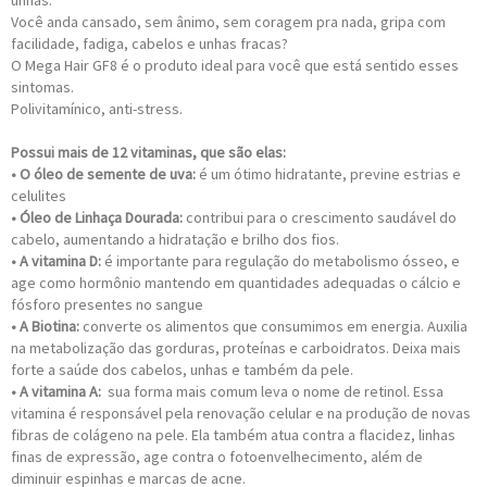
unhas.
Você anda cansado, sem ânimo, sem coragem pra nada, gripa com
facilidade, fadiga, cabelos e unhas fracas?
O Mega Hair GF8 é o produto ideal para você que está sentido esses
sintomas.
Polivitamínico, anti-stress.
Possui mais de 12 vitaminas, que são elas:
• O óleo de semente de uva:
é um ótimo hidratante, previne estrias e
celulites
• Óleo de Linhaça Dourada:
contribui para o crescimento saudável do
cabelo, aumentando a hidratação e brilho dos fios.
• A vitamina D:
é importante para regulação do metabolismo ósseo, e
age como hormônio mantendo em quantidades adequadas o cálcio e
fósforo presentes no sangue
• A Biotina:
converte os alimentos que consumimos em energia. Auxilia
na metabolização das gorduras, proteínas e carboidratos. Deixa mais
forte a saúde dos cabelos, unhas e também da pele.
• A vitamina A:
sua forma mais comum leva o nome de retinol. Essa
vitamina é responsável pela renovação celular e na produção de novas
fibras de colágeno na pele. Ela também atua contra a flacidez, linhas
finas de expressão, age contra o fotoenvelhecimento, além de
diminuir espinhas e marcas de acne.