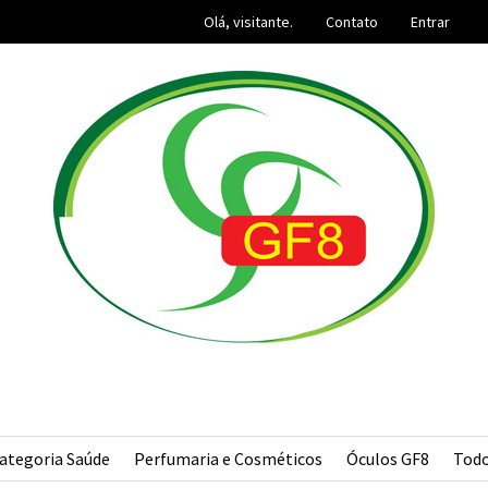
Olá, visitante.
Contato
Entrar
ategoria Saúde
Perfumaria e Cosméticos
Óculos GF8
Tod