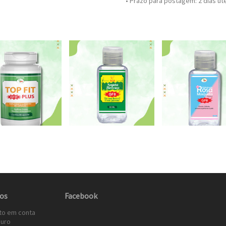
• Prazo para postagem:
2 dias út
os
Facebook
to em conta
uro