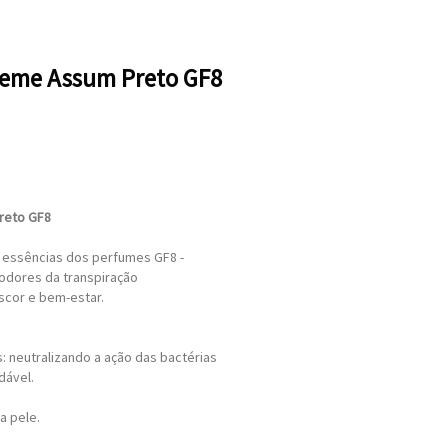
eme Assum Preto GF8
reto GF8
ssências dos perfumes GF8 -
 odores da transpiração
scor e bem-estar.
: neutralizando a ação das bactérias
dável.
ua pele.