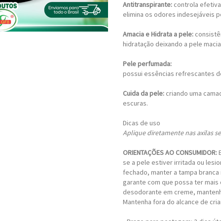
Antitranspirante:
controla efetiv
elimina os odores indesejáveis 
Amacia e Hidrata a pele:
consistê
hidratação deixando a pele maci
Pele perfumada:
possui essências refrescantes 
Cuida da pele:
criando uma camad
escuras.
Dicas de uso
Aplique diretamente nas axilas s
ORIENTAÇÕES AO CONSUMIDOR:
se a pele estiver irritada ou le
fechado, manter a tampa branca 
garante com que possa ter mais 
desodorante em creme, mantenha 
Mantenha fora do alcance de cria