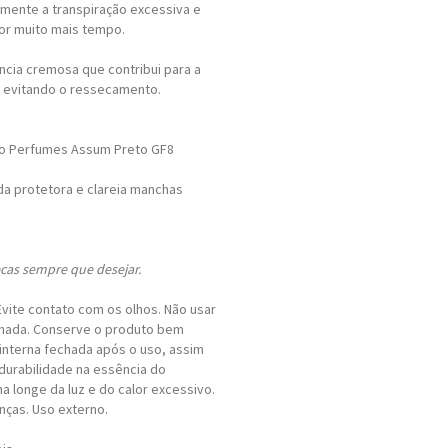
amente a transpiração excessiva e
por muito mais tempo.
ncia cremosa que contribui para a
a evitando o ressecamento.
do Perfumes Assum Preto GF8
a protetora e clareia manchas
ecas sempre que desejar.
Evite contato com os olhos. Não usar
sionada. Conserve o produto bem
interna fechada após o uso, assim
durabilidade na essência do
longe da luz e do calor excessivo.
nças. Uso externo.