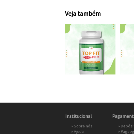
Veja também
Institucional
Pagament
»
Sobre nós
» Depósi
»
Ajuda
»
Pagseg