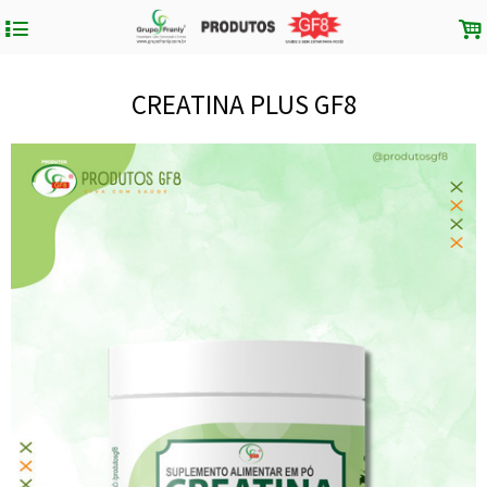
4
.
CREATINA PLUS GF8