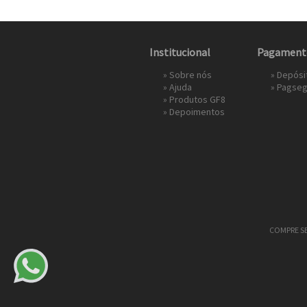
Institucional
Pagament
»
Sobre nós
» Depósi
»
Ajuda
»
Pagseg
»
Produtos GF8
»
Depoimentos
COMPRE SEU