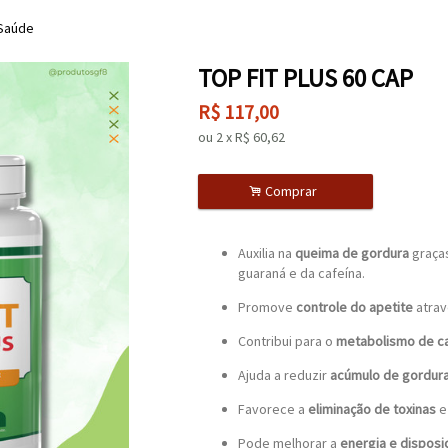
 Saúde
TOP FIT PLUS 60 CAP
R$
117,00
ou
2
x
R$
60,62
.
Comprar
Auxilia na
queima de gordura
graças
guaraná e da cafeína.
Promove
controle do apetite
atrav
Contribui para o
metabolismo de c
Ajuda a reduzir
acúmulo de gordur
Favorece a
eliminação de toxinas
e 
Pode melhorar a
energia e disposi