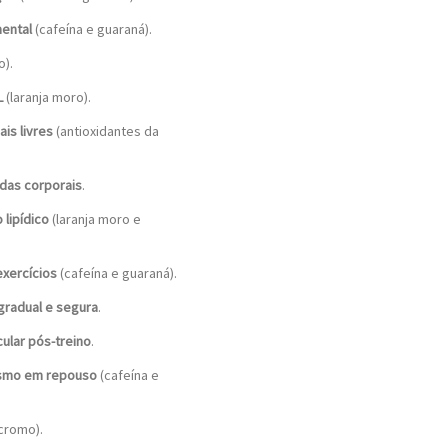
mental
(cafeína e guaraná).
).
L
(laranja moro).
is livres
(antioxidantes da
das corporais
.
lipídico
(laranja moro e
xercícios
(cafeína e guaraná).
gradual e segura
.
ular pós-treino
.
esmo em repouso
(cafeína e
cromo).