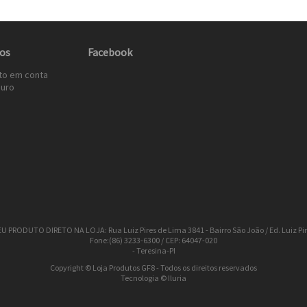
os
Facebook
to em conta
uro
 PRODUTO DIRETO NA LOJA: Rua Luiz Pires de Lima 3841 - Bairro São João / Ed. Luiz Pi
Fone:(86) 3233-6300 / CEP: 64047-020
- Teresina-PI
Copyright © Loja Produtos GF8 - Todos os direitos reservados
Tecnologia © Iluria