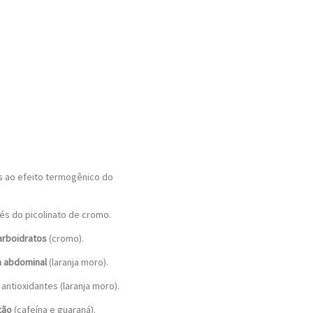
 ao efeito termogênico do
és do picolinato de cromo.
arboidratos
(cromo).
a abdominal
(laranja moro).
antioxidantes (laranja moro).
ção
(cafeína e guaraná).