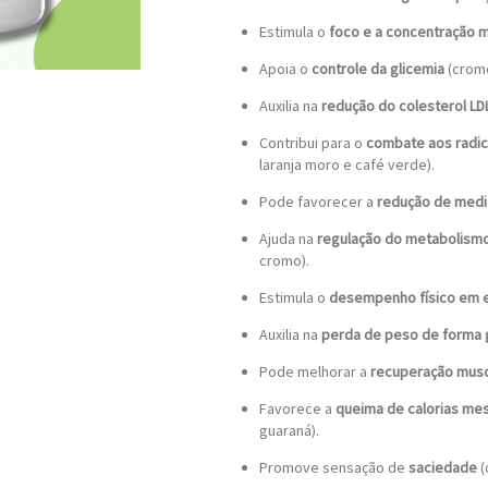
Estimula o
foco e a concentração 
Apoia o
controle da glicemia
(cromo
Auxilia na
redução do colesterol LD
Contribui para o
combate aos radica
laranja moro e café verde).
Pode favorecer a
redução de medi
Ajuda na
regulação do metabolismo 
cromo).
Estimula o
desempenho físico em e
Auxilia na
perda de peso de forma 
Pode melhorar a
recuperação musc
Favorece a
queima de calorias m
guaraná).
Promove sensação de
saciedade
(