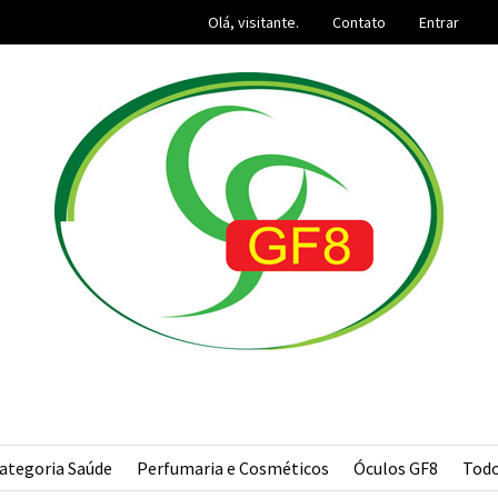
Olá, visitante.
Contato
Entrar
ategoria Saúde
Perfumaria e Cosméticos
Óculos GF8
Tod