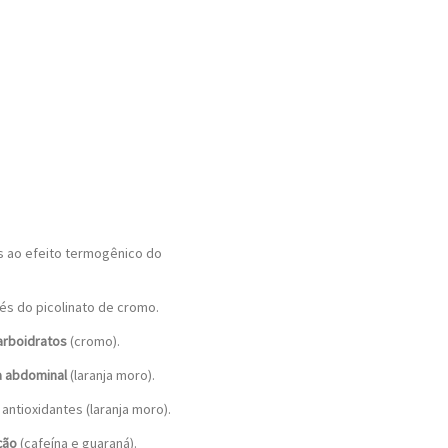
 ao efeito termogênico do
és do picolinato de cromo.
arboidratos
(cromo).
a abdominal
(laranja moro).
antioxidantes (laranja moro).
ção
(cafeína e guaraná).