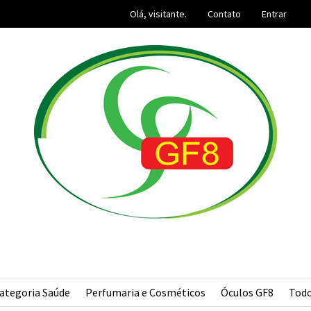
Olá, visitante.
Contato
Entrar
ategoria Saúde
Perfumaria e Cosméticos
Óculos GF8
Tod