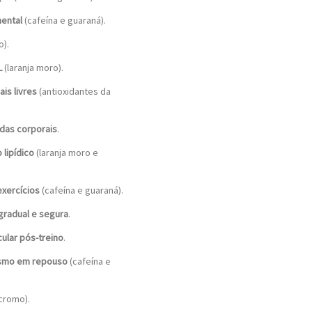
mental
(cafeína e guaraná).
).
L
(laranja moro).
is livres
(antioxidantes da
das corporais
.
lipídico
(laranja moro e
xercícios
(cafeína e guaraná).
gradual e segura
.
ular pós-treino
.
esmo em repouso
(cafeína e
cromo).