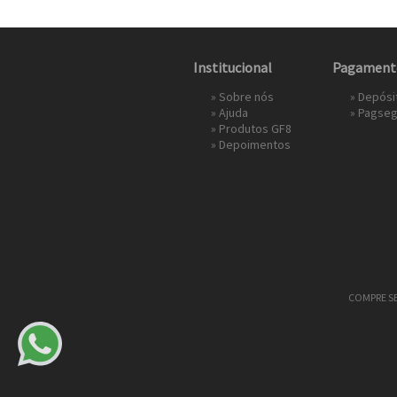
Institucional
Pagament
»
Sobre nós
» Depósi
»
Ajuda
»
Pagseg
»
Produtos GF8
»
Depoimentos
COMPRE SEU