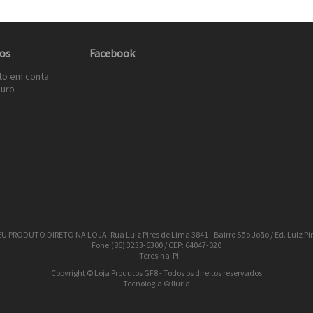
os
Facebook
to em conta
uro
 PRODUTO DIRETO NA LOJA: Rua Luiz Pires de Lima 3841 - Bairro São João / Ed. Luiz Pi
Fone:(86) 3233-6300 / CEP: 64047-020
- Teresina-PI
Copyright © Loja Produtos GF8 - Todos os direitos reservados
Tecnologia © Iluria