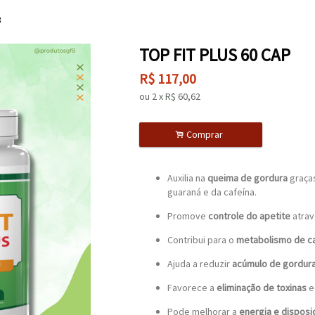
8
TOP FIT PLUS 60 CAP
R$
117,00
ou
2
x
R$
60,62
.
Comprar
Auxilia na
queima de gordura
graças
guaraná e da cafeína.
Promove
controle do apetite
atrav
Contribui para o
metabolismo de c
Ajuda a reduzir
acúmulo de gordur
Favorece a
eliminação de toxinas
e 
Pode melhorar a
energia e disposi