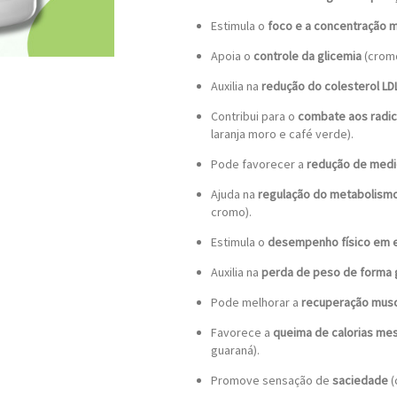
Estimula o
foco e a concentração 
Apoia o
controle da glicemia
(cromo
Auxilia na
redução do colesterol LD
Contribui para o
combate aos radica
laranja moro e café verde).
Pode favorecer a
redução de medi
Ajuda na
regulação do metabolismo 
cromo).
Estimula o
desempenho físico em e
Auxilia na
perda de peso de forma 
Pode melhorar a
recuperação musc
Favorece a
queima de calorias m
guaraná).
Promove sensação de
saciedade
(