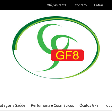
Olá, visitante.
Contato
Entrar
ategoria Saúde
Perfumaria e Cosméticos
Óculos GF8
Tod