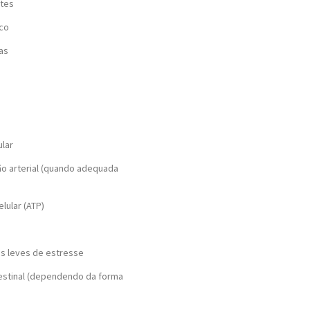
ntes
ico
as
ular
ão arterial (quando adequada
lular (ATP)
as leves de estresse
testinal (dependendo da forma