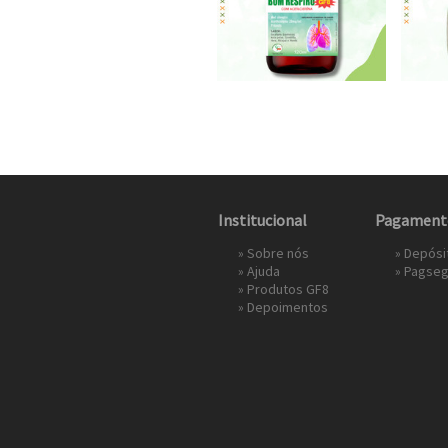
Institucional
Pagament
»
Sobre nós
» Depósi
»
Ajuda
»
Pagseg
»
Produtos GF8
»
Depoimentos