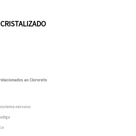
 CRISTALIZADO
relacionados ao Clororeto
 sistema nervoso
fadiga
ico