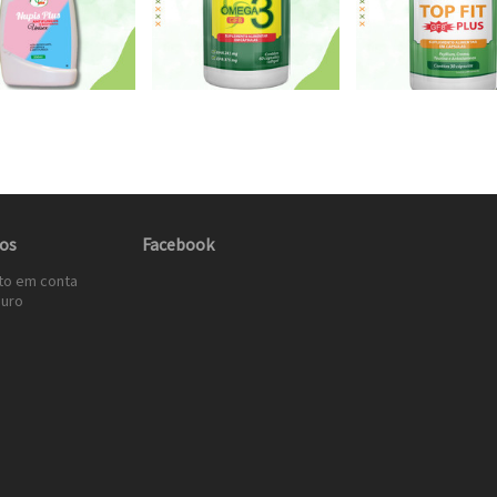
os
Facebook
to em conta
uro